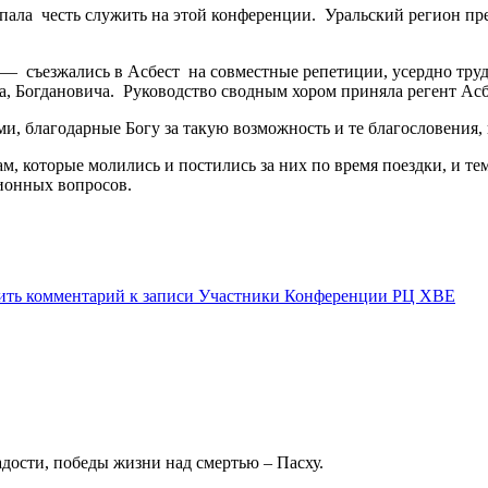
ала честь служить на этой конференции. Уральский регион пре
— съезжались в Асбест на совместные репетиции, усердно труд
га, Богдановича. Руководство сводным хором приняла регент Ас
, благодарные Богу за такую возможность и те благословения, 
м, которые молились и постились за них по время поездки, и те
ионных вопросов.
ить комментарий
к записи Участники Конференции РЦ ХВЕ
дости, победы жизни над смертью – Пасху.