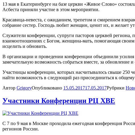
13 мая в Екатеринбурге на базе церкви «Живое Слово» состоя
Асбеста приняли участие в этом мероприятии.
Красавица-невеста, с ожиданием, трепетом и смирением взира
собрание сестер. Господь любит женщин, ценит их, и желает у
Служители конференции, супруги пасторов церквей региона, п
взаимоотношениях с Богом, женщина-мать, помогающая своим д
исцелить и обновить.
В организации и проведении конференции объединили усилия с
замечательную возможность собраться вместе, за обновление и
Участницы конференции, которых насчитывалось свыше 250 че
найти возможность в следующий раз присоединиться к общему
Автор
Grigory
Опубликовано
15.05.2017
17.05.2017
Рубрики
Нов
Участники Конференции РЦ ХВЕ
С 7 по 9 мая в Москве проходила ежегодная конференция Рос
регионов России.