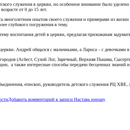
ского служения в церкви, но особенное внимание было уделено 
озрасте от 0 до 15 лет.
сь многолетним опытом своего служения и примерами из жизни д
олее глубокого погружения в тему.
ему воспитания детей в церкви, предлагая прихожанам задумать
еркви. Андрей общался с мальчиками, а Лариса – с девочками в в
городов (Асбест, Сухой Лог, Заречный, Верхняя Пышма, Сысерт
ции, а также интересные способы передачи бесценных знаний и 
ъединения, епископ, руководитель детского служения РЦ ХВЕ,
ости
Добавить комментарий
к записи Наставь юношу