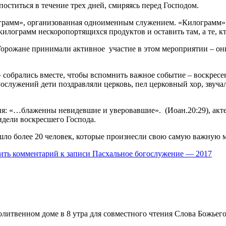
оститься в течение трех дней, смиряясь перед Господом.
лограмм», организованная одноименным служением. «Килограм
килограмм нескоропортящихся продуктов и оставить там, а те, к
орожане принимали активное участие в этом мероприятии – они
собрались вместе, чтобы вспомнить важное событие – воскресе
служений дети поздравляли церковь, пел церковный хор, звучал
я: «…блаженны невидевшие и уверовавшие». (Иоан.20:29), акте
видели воскресшего Господа.
ло более 20 человек, которые произнесли свою самую важную м
ить комментарий
к записи Пасхальное богослужение — 2017
итвенном доме в 8 утра для совместного чтения Слова Божьего