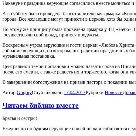
Накануне праздника верующие согласились вместе молиться и п
А в субботу была проведена благотворительная ярмарка «Ки
города. Все желающие могут принести в церковь хотя бы один 
По этому же принципу была проведена ярмарка у ТЦ «Небо». Г
осуществляли свой вклад, принося продукты.
Воскресным утром верующие и гости церкви «Любовь Христа» 
собрание верующих, на котором, по традиции праздничных бого
музыкальная постановка.
Центральной темой постановки можно назвать слова из Писани
после его смерти, а также радость их и торжество, когда они у
В завершении богослужения на призыв пастора о покаянии выш
Автор
Grigory
Опубликовано
17.04.2017
Рубрики
Новости
Добав
Читаем библию вместе
Братья и сестры!
Ежедневно по будням верующие нашей церкви собираются в мол