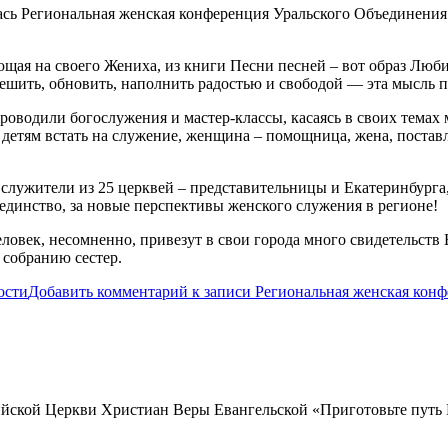
лась Региональная женская конференция Уральского Объединени
ющая на своего Жениха, из книги Песни песней – вот образ Люби
тешить, обновить, наполнить рад
остью и свободой — эта мысль п
роводили богослужения и мастер-классы, касаясь в своих темах
етям встать на служение, женщина – помощница, жена, поставл
лужители из 25 церквей – представительницы и Екатеринбурга, 
 единство, за новые перспективы женского служения в регионе!
ловек, несомненно, привезут в свои города много свидетельст
 собранию сестер.
ости
Добавить комментарий
к записи Региональная женская кон
сийской Церкви Христиан Веры Евангельской «Приготовьте путь