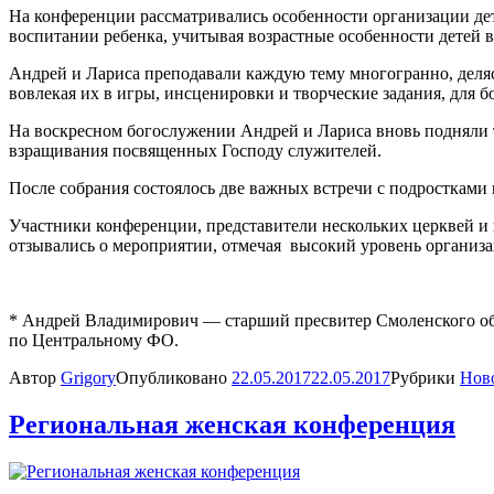
На конференции рассматривались особенности организации дет
воспитании ребенка, учитывая возрастные особенности детей в в
Андрей и Лариса преподавали каждую тему многогранно, деля
вовлекая их в игры, инсценировки и творческие задания, для б
На воскресном богослужении Андрей и Лариса вновь подняли т
взращивания посвященных Господу служителей.
После собрания состоялось две важных встречи с подростками ц
Участники конференции, представители нескольких церквей и 
отзывались о мероприятии, отмечая высокий уровень организа
* Андрей Владимирович — старший пресвитер Смоленского об
по Центральному ФО.
Автор
Grigory
Опубликовано
22.05.2017
22.05.2017
Рубрики
Нов
Региональная женская конференция