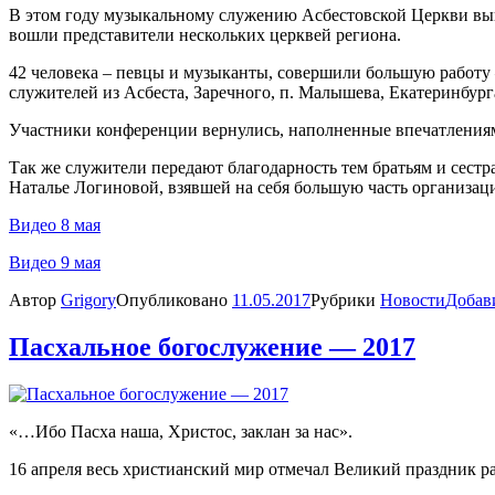
В этом году музыкальному служению Асбестовской Церкви вып
вошли представители нескольких церквей региона.
42 человека – певцы и музыканты, совершили большую работу 
служителей из Асбеста, Заречного, п. Малышева, Екатеринбур
Участники конференции вернулись, наполненные впечатлениями
Так же служители передают благодарность тем братьям и сестра
Наталье Логиновой, взявшей на себя большую часть организац
Видео 8 мая
Видео 9 мая
Автор
Grigory
Опубликовано
11.05.2017
Рубрики
Новости
Добав
Пасхальное богослужение — 2017
«…Ибо Пасха наша, Христос, заклан за нас».
16 апреля весь христианский мир отмечал Великий праздник ра