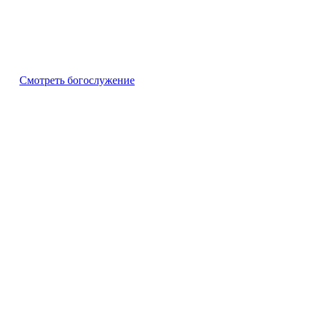
города Асбеста Свердловской области
город Асбест, улица Войкова, 73
ИНН 6603005673 ОГРН 1026600002274
Смотреть богослужение