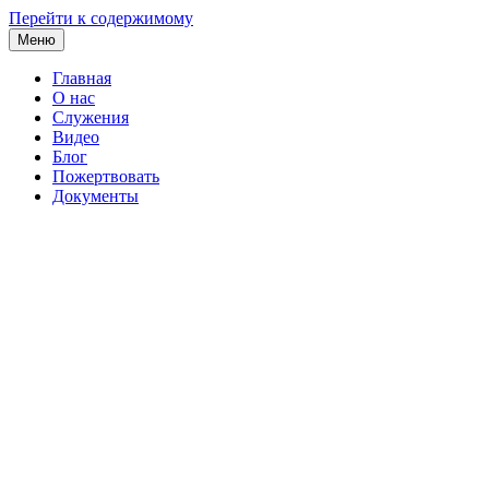
Перейти к содержимому
Меню
Главная
О нас
Служения
Видео
Блог
Пожертвовать
Документы
ЛЮБОВЬ ХРИСТА
открытая церковь
Местная Религиозная Организация
«Асбестовская городская Церковь
«Любовь Христа»
Христиан Веры Евангельской Пятидесятников»