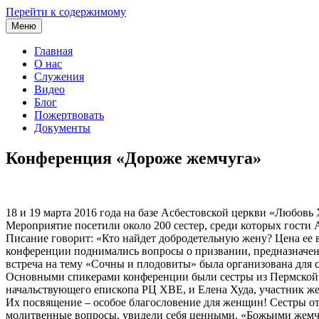
Перейти к содержимому
Меню
Главная
О нас
Служения
Видео
Блог
Пожертвовать
Документы
Конференция «Дороже жемчуга»
18 и 19 марта 2016 года на базе Асбестовской церкви «Любов
Мероприятие посетили около 200 сестер, среди которых гости 
Писание говорит: «Кто найдет добродетельную жену? Цена ее в
конференции поднимались вопросы о призвании, предназначен
встреча на тему «Сочны и плодовиты» была организована для 
Основными спикерами конференции были сестры из Пермской ц
начальствующего епископа РЦ ХВЕ, и Елена Худа, участник же
Их посвящение – особое благословение для женщин! Сестры от
молитвенные вопросы, увидели себя ценными, «Божьими жемчу