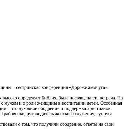
общины – сестринская конференция «Дороже жемчуга».
 высоко определяет Библия, была посвящена эта встреча. На
 с мужем и о роли женщины в воспитании детей. Особенная
ии – это духовное ободрение и поддержка христианок.
рабовенко, руководитель женского служения, супруга
твовали о том, что получили ободрение, ответы на свои