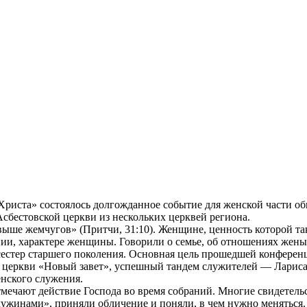
ь Христа» состоялось долгожданное событие для женской части 
Асбестовской церкви из нескольких церквей региона.
ыше жемчугов» (Притчи, 31:10). Женщине, ценность которой так
ии, характере женщины. Говорили о семье, об отношениях жены
сестер старшего поколения. Основная цель прошедшей конференц
еркви «Новый завет», успешный тандем служителей — Лариса Г
нского служения.
мечают действие Господа во время собраний. Многие свидетельс
жинами», приняли обличение и поняли, в чем нужно меняться.